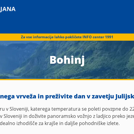
LJANA
Za vse informacije lahko pokličete INFO center 1991
Bohinj
ga vrveža in preživite dan v zavetju Julijsk
u v Sloveniji, katerega temperatura se poleti povzpne do 22°
 v Sloveniji in doživite panoramsko vožnjo z ladjico preko je
dealno izhodišče za krajše in daljše pohodniške izlete.