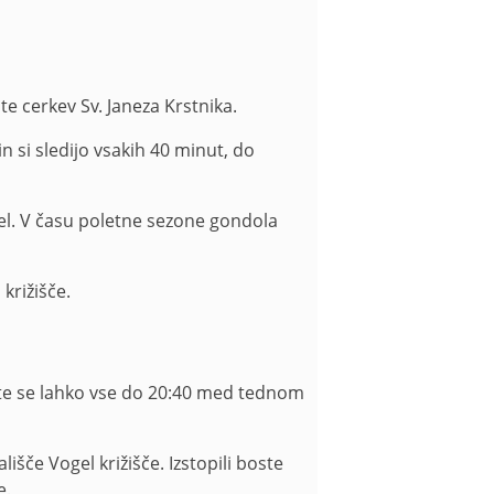
te cerkev Sv. Janeza Krstnika.
n si sledijo vsakih 40 minut, do
gel. V času poletne sezone gondola
križišče.
čate se lahko vse do 20:40 med tednom
šče Vogel križišče. Izstopili boste
e.