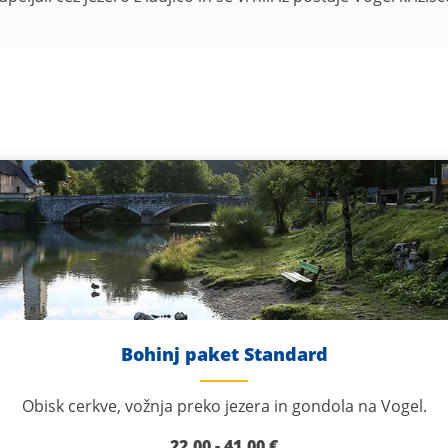
Bohinj paket Standard
Obisk cerkve, vožnja preko jezera in gondola na Vogel.
22,00
- 41,00
€