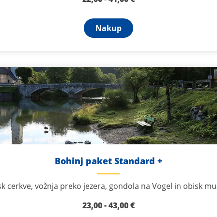
Nakup
Bohinj paket Standard +
k cerkve, vožnja preko jezera, gondola na Vogel in obisk mu
23,00
- 43,00
€