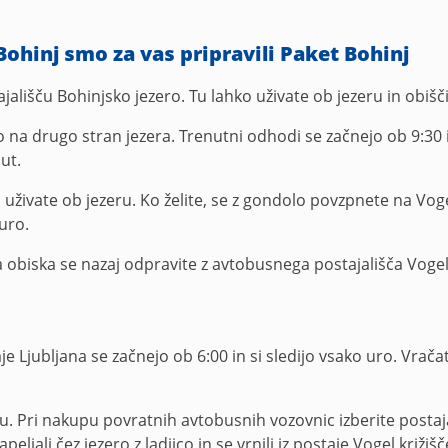
ohinj smo za vas pripravili Paket Bohinj
jališču Bohinjsko jezero. Tu lahko uživate ob jezeru in obišči
 na drugo stran jezera. Trenutni odhodi se začnejo ob 9:30 i
ut.
 uživate ob jezeru. Ko želite, se z gondolo povzpnete na Vo
uro.
a obiska se nazaj odpravite z avtobusnega postajališča Vogel 
e Ljubljana se začnejo ob 6:00 in si sledijo vsako uro. Vra
Pri nakupu povratnih avtobusnih vozovnic izberite postajali
eljali čez jezero z ladjico in se vrnili iz postaje Vogel križišč