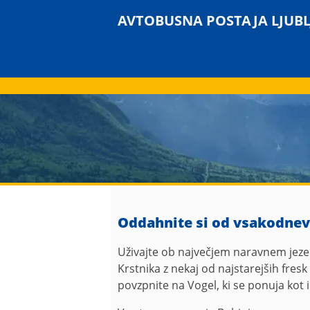
AVTOBUSNA POSTAJA LJUB
Oddahnite si od vsakodnevne
Uživajte ob največjem naravnem jezer
Krstnika z nekaj od najstarejših fresk
povzpnite na Vogel, ki se ponuja kot i