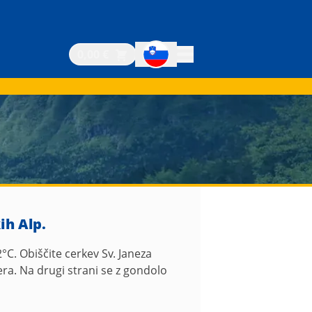
0,00 €
ih Alp.
C. Obiščite cerkev Sv. Janeza
zera. Na drugi strani se z gondolo