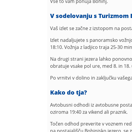
Vse to vam ponuja Bohinj.
V sodelovanju s Turizmom B
Vaš izlet se začne z izstopom na posta
Izlet nadaljujete s panoramsko vožnjo
18:10. Vožnja z ladjico traja 25-30 min
Na drugi strani jezera lahko ponovno
obratuje vsake pol ure, med 8. in 18. 
Po vrnitvi v dolino in zaključku vašeg
Kako do tja?
Avtobusni odhodi iz avtobusne postaj
oziroma 19:40 za vikend ali praznik.
Točen odhod preverite v voznem redu. 
na postajališču Bohinjsko jezero, se zap