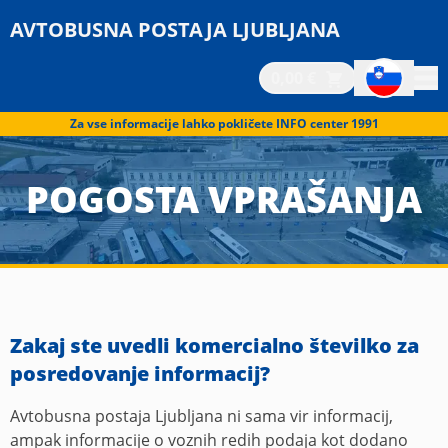
AVTOBUSNA POSTAJA LJUBLJANA
0,00 €
Za vse informacije lahko pokličete INFO center 1991
POGOSTA VPRAŠANJA
Zakaj ste uvedli komercialno številko za
posredovanje informacij?
Avtobusna postaja Ljubljana ni sama vir informacij,
ampak informacije o voznih redih podaja kot dodano