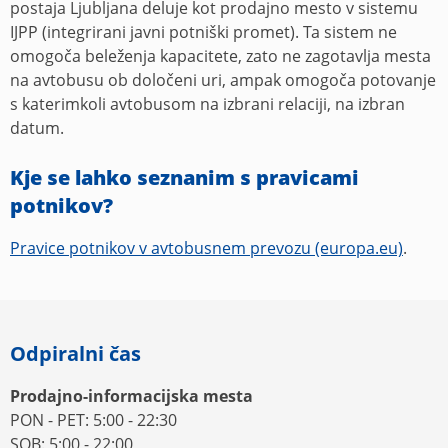
postaja Ljubljana deluje kot prodajno mesto v sistemu
IJPP (integrirani javni potniški promet). Ta sistem ne
omogoča beleženja kapacitete, zato ne zagotavlja mesta
na avtobusu ob določeni uri, ampak omogoča potovanje
s katerimkoli avtobusom na izbrani relaciji, na izbran
datum.
Kje se lahko seznanim s pravicami
potnikov?
Pravice potnikov v avtobusnem prevozu (europa.eu)
.
Odpiralni čas
Prodajno-informacijska mesta
PON - PET: 5:00 - 22:30
SOB: 5:00 - 22:00