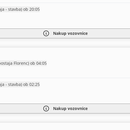
Prihod Praga (glavna postaja - stavba) ob 20:05
Nakup vozovnice
Prihod Praga (glavna avt. postaja Florenc) ob 04:05
Prihod Praga (glavna postaja - stavba) ob 02:25
Nakup vozovnice