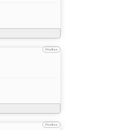
FlixBus
FlixBus