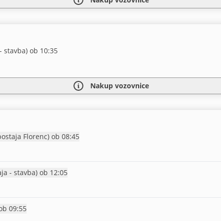
- stavba) ob 10:35
Nakup vozovnice
Prihod Praga (glavna avt. postaja Florenc) ob 08:45
Prihod Praga (glavna postaja - stavba) ob 12:05
Prihod Praga (Na Knížecí) ob 09:55