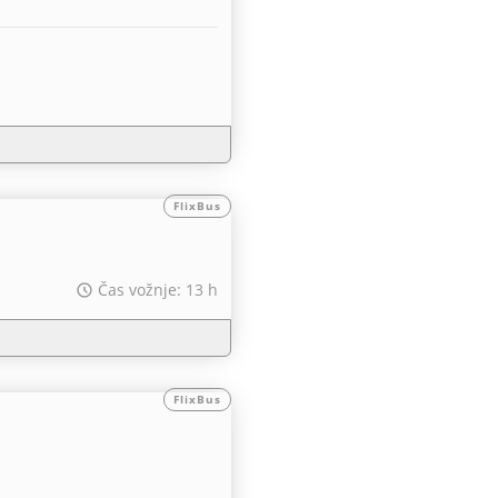
FlixBus
Čas vožnje: 13 h
FlixBus