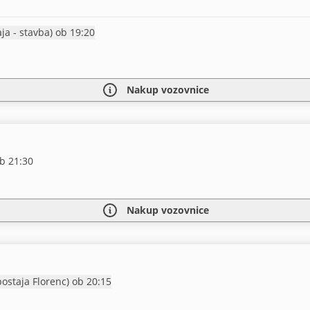
Prihod Praga (glavna postaja - stavba) ob 19:20
Nakup vozovnice
b 21:30
Nakup vozovnice
Prihod Praga (glavna avt. postaja Florenc) ob 20:15