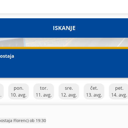
ISKANJE
ostaja
pon.
tor.
sre.
čet.
pet.
.
10. avg.
11. avg.
12. avg.
13. avg.
14. avg.
Prihod Praga (glavna avt. postaja Florenc) ob 19:30