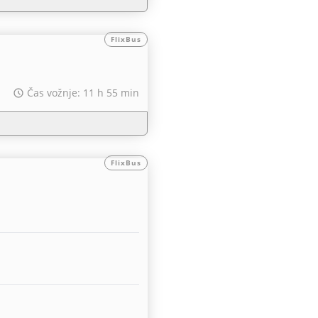
FlixBus
Čas vožnje: 11 h 55 min
FlixBus