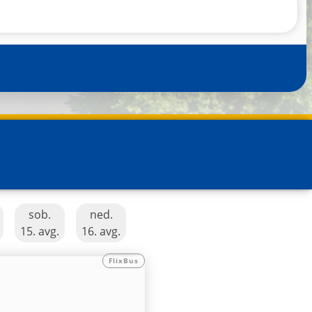
sob.
ned.
15. avg.
16. avg.
FlixBus