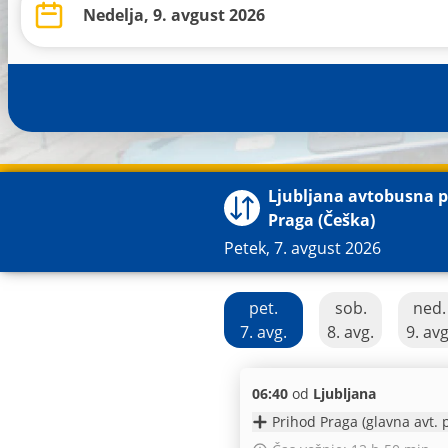
Ljubljana avtobusna p
Praga (Češka)
Petek, 7. avgust 2026
pet.
sob.
ned.
7. avg.
8. avg.
9. avg
06:40
od
Ljubljana