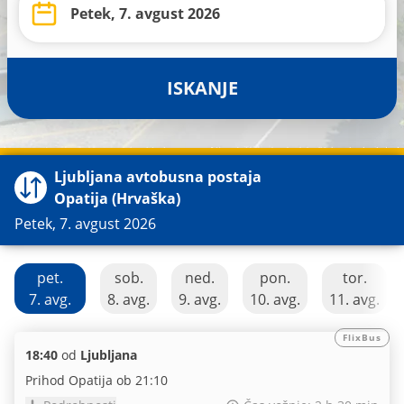
ISKANJE
Ljubljana avtobusna postaja
Opatija (Hrvaška)
Petek, 7. avgust 2026
pet.
sob.
ned.
pon.
tor.
7. avg.
8. avg.
9. avg.
10. avg.
11. avg.
FlixBus
18:40
od
Ljubljana
Prihod Opatija ob 21:10