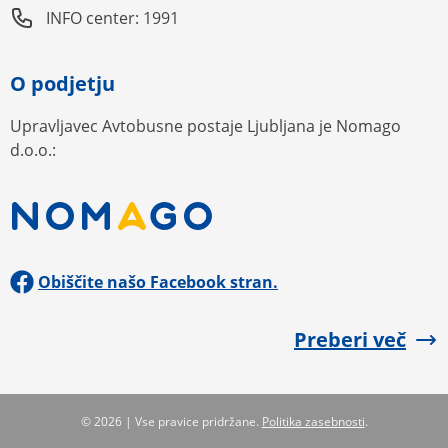
INFO center: 1991
O podjetju
Upravljavec Avtobusne postaje Ljubljana je Nomago
d.o.o.:
Obiščite našo Facebook stran.
Preberi več
© 2026 | Vse pravice pridržane.
Politika zasebnosti
.