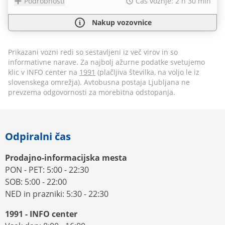
Podrobnosti
Čas vožnje: 2 h 30 min
Nakup vozovnice
Prikazani vozni redi so sestavljeni iz več virov in so
informativne narave. Za najbolj ažurne podatke svetujemo
klic v INFO center na
1991
(plačljiva številka, na voljo le iz
slovenskega omrežja). Avtobusna postaja Ljubljana ne
prevzema odgovornosti za morebitna odstopanja.
Odpiralni čas
Prodajno-informacijska mesta
PON - PET: 5:00 - 22:30
SOB: 5:00 - 22:00
NED in prazniki: 5:30 - 22:30
1991 - INFO center